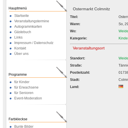
Hauptmenü
Ostermarkt Colmnitz
Startseite
Titel:
Oster
Veranstaltungstermine
Wann:
So, 2
Autogrammkarten
Wo:
Weide
Gästebuch
Links
Kategorie:
Kinde
Impressum / Datenschutz
Veranstaltungsort
Kontakt
Über uns
Standort:
Weide
Straße:
Tänni
Postleitzahl:
0173
Programme
Stadt:
Colmn
für Kinder
Land:
für Erwachsene
für Senioren
Event-Moderation
Farbkleckse
Bunte Bilder