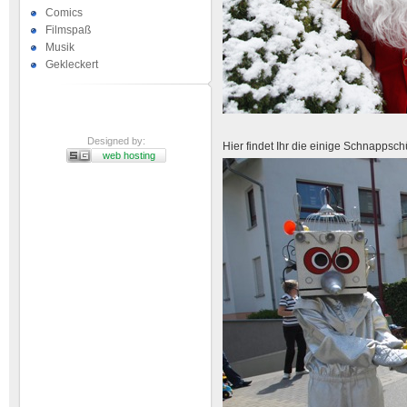
Comics
Filmspaß
Musik
Gekleckert
Designed by:
Hier findet Ihr die einige Schnappschü
web hosting