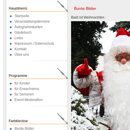
Bunte Bilder
Hauptmenü
Startseite
Bald ist Weihnachten :
Veranstaltungstermine
Autogrammkarten
Gästebuch
Links
Impressum / Datenschutz
Kontakt
Über uns
Programme
für Kinder
für Erwachsene
für Senioren
Event-Moderation
Farbkleckse
Bunte Bilder